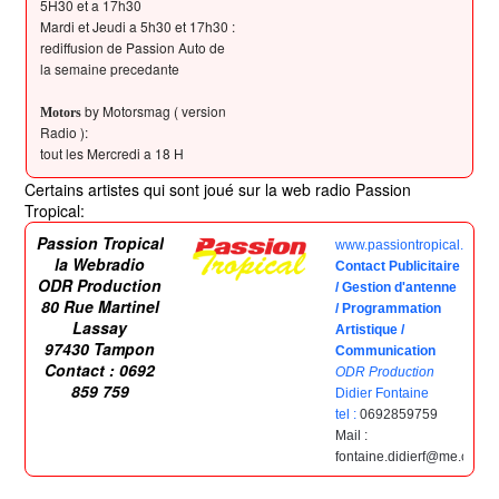
5H30 et a 17h30
Mardi et Jeudi a 5h30 et 17h30 :
rediffusion de Passion Auto de
la semaine precedante
by Motorsmag ( version
Motors
Radio ):
tout les Mercredi a 18 H
Certains artistes qui sont joué sur la web radio Passion
Tropical:
Passion Tropical
www.passiontropical.re
la Webradio
Contact Publicitaire
ODR Production
/ Gestion d'antenne
80 Rue Martinel
/ Programmation
Lassay
Artistique /
97430 Tampon
Communication
Contact : 0692
ODR Production
859 759
Didier Fontaine
tel :
0692859759
Mail :
fontaine.didierf@me.com