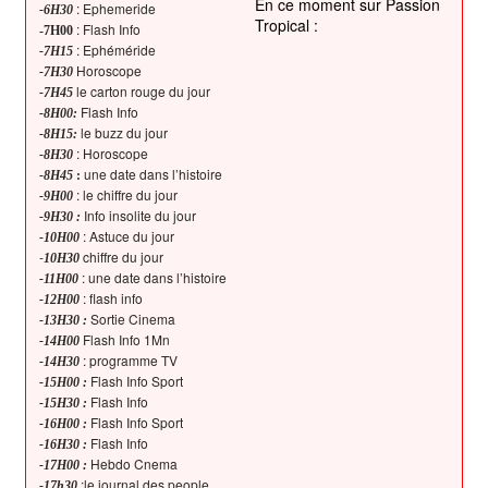
En ce moment sur Passion
: Ephemeride
-6H30
Tropical :
: Flash Info
-7H00
: Ephéméride
-7H15
Horoscope
-7H30
le carton rouge du jour
-7H45
Flash Info
-8H00:
le buzz du jour
-8H15:
: Horoscope
-8H30
une date dans l’histoire
-8H45
:
: le chiffre du jour
-9H00
Info insolite du jour
-9H30 :
: Astuce du jour
-10H00
-
chiffre du jour
10H30
: une date dans l’histoire
-11H00
: flash info
-12H00
Sortie Cinema
-13H30 :
Flash Info 1Mn
-14H00
: programme TV
-14H30
Flash Info Sport
-15H00 :
Flash Info
-15H30 :
Flash Info Sport
-16H00 :
Flash Info
-16H30 :
Hebdo Cnema
-17H00 :
:le journal des people
-17h30